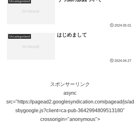
Uncategorized
2024.05.01
はじめまして
Uncategorized
2024.04.27
スポンサーリンク
async
src="https://pagead2.googlesyndication.com/pagead/js/ad
sbygoogle.js?client=ca-pub-3642994809513180"
crossorigin="anonymous">